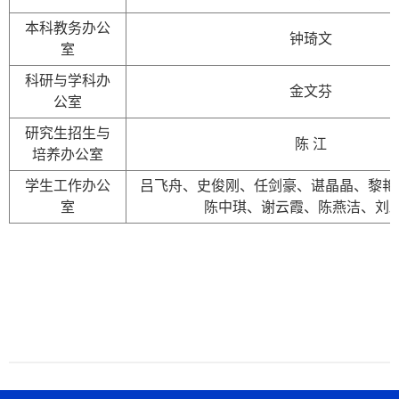
本科教务办公
钟琦文
室
科研与学科办
金文芬
公室
研究生招生与
陈 江
培养办公室
学生工作办公
吕飞舟、史俊刚、任剑豪、谌晶晶、
黎艳
室
陈中琪、谢云霞、陈燕洁、刘